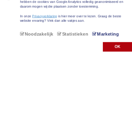
hebben de cookies van Google Analytics volledig geanonimiseerd en
daarom mogen wij die plaatsen zonder toestemming.
In onze
Privacyverklaring
is hier meer over te lezen. Graag de beste
website ervaring? Vink dan alle vakjes aan.
Noodzakelijk
Statistieken
Marketing
OK
Kok inhuren
HEEFT U TIJDELIJK EEN GOEDE KOK NODIG?
U bent bij ons aan het juiste adres voor het inhuren van
een kok. Door onze ruime ervaring en de beschikking over
eigen koks kunnen wij snel reageren op uw vraag.
Vijftien jaar geleden begonnen wij De Culinaire Makelaar