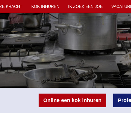
ZE KRACHT
KOK INHUREN
IK ZOEK EEN JOB
VACATUR
Online een kok inhuren
Profe