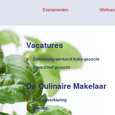
Evenementen
Wellnes
Vacatures
Zelfstandig werkend koks gezocht
Sous-Chef gezocht
De Culinaire Makelaar
Privacyverklaring
Sitemap